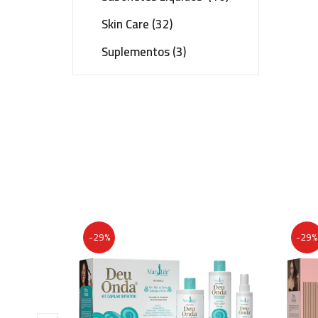
Skin Care (32)
Suplementos (3)
-29%
-29%