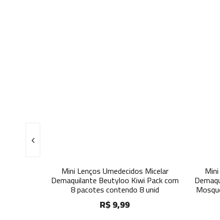
Micelar
Mini Lenços Umedecidos Micelar
Mini
ña Colada
Demaquilante Beutyloo Kiwi Pack com
Demaqu
do 8 unid
8 pacotes contendo 8 unid
Mosque
R$ 9,99