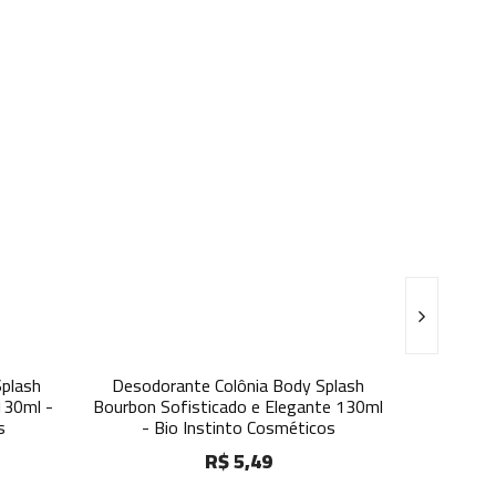
plash
Desodorante Colônia Body Splash
Desodora
130ml -
Bourbon Sofisticado e Elegante 130ml
Chefe P
s
- Bio Instinto Cosméticos
Bio
R$ 5,49