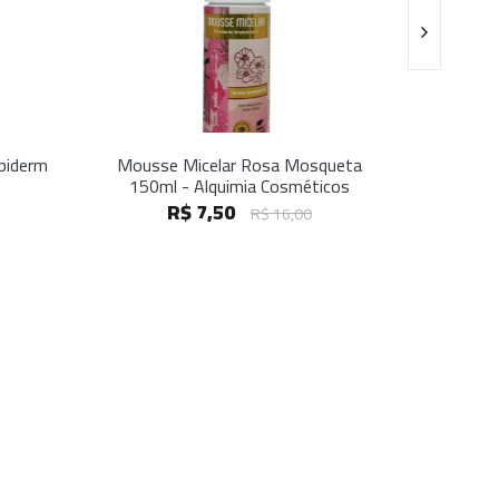
Apiderm
Mousse Micelar Rosa Mosqueta
Esfoliant
150ml - Alquimia Cosméticos
Babbaloko
R$ 7,50
R$ 16,00