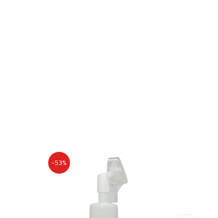
-53%
-13%