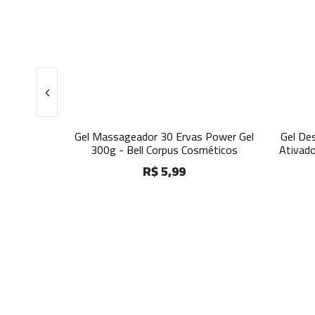
dorante
Gel Massageador 30 Ervas Power Gel
Gel De
Instinto
300g - Bell Corpus Cosméticos
Ativad
R$ 5,99
s