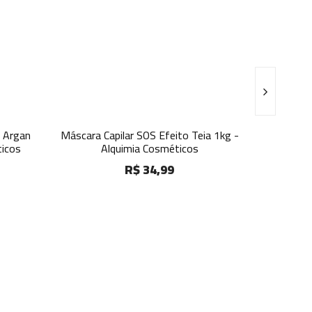
e Argan
Máscara Capilar SOS Efeito Teia 1kg -
Suplement
ticos
Alquimia Cosméticos
R$ 34,99