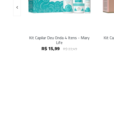
amboo -
Kit Capilar Deu Onda 4 Itens - Mary
Kit Ca
os
Life
R$ 15,99
99
R$ 22,49