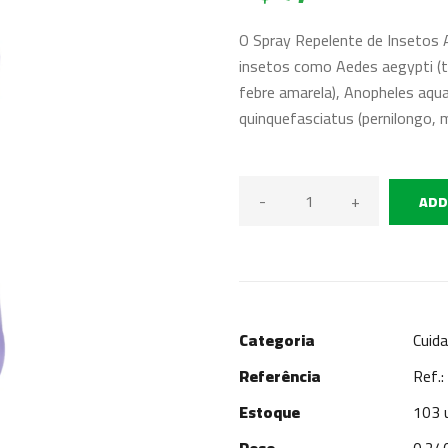
O Spray Repelente de Insetos Ad
insetos como Aedes aegypti (tr
febre amarela), Anopheles aquas
quinquefasciatus (pernilongo, m
-
+
ADD
Categoria
Cuid
Referência
Ref.
Estoque
103 