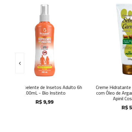
etos Adulto 6h
Creme Hidratante Sebo de Carneiro
Cre
stinto
com Óleo de Argan e Cacau 190g -
Apinil Cosméticos
R$ 5,49