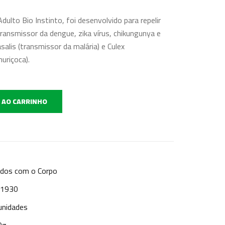
ulto Bio Instinto, foi desenvolvido para repelir
ansmissor da dengue, zika vírus, chikungunya e
alis (transmissor da malária) e Culex
uriçoca).
 AO CARRINHO
ados com o Corpo
: 1930
unidades