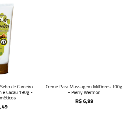
me Para Massagem MilDores 100g
Esfoliante Corpo e Ros
- Pierry Wermon
Negra 300g - Bell C
R$ 6,99
R$ 8,99