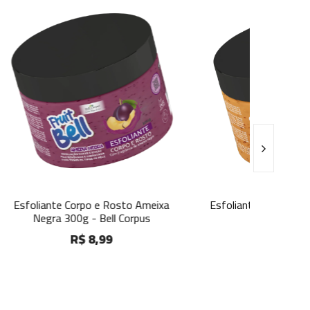
to Ameixa
Esfoliante Corpo e Rosto Tangerina
Esfoli
orpus
300g - Bell Corpus
R$ 8,99