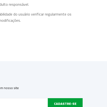
ulto responsável.
ilidade do usuário verificar regularmente os
modificações.
ite para fins ilegais, fraudulentos ou não
 computador ou dispositivo móvel para evitar o uso
 em nosso site
 vídeos, downloads digitais e software, são
al.
CADASTRE-SE
ommerce sem autorização prévia por escrito.