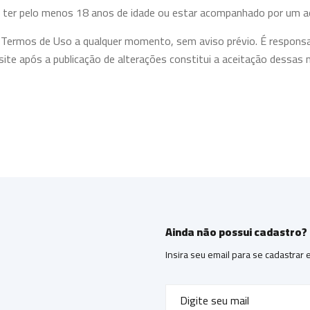
 ter pelo menos 18 anos de idade ou estar acompanhado por um ad
 Termos de Uso a qualquer momento, sem aviso prévio. É responsab
ite após a publicação de alterações constitui a aceitação dessas 
so pessoal e não comercial. Você concorda em não utilizar nosso s
idencialidade de sua conta e senha e por restringir o acesso ao seu
Ainda não possui cadastro?
Insira seu email para se cadastrar
, incluindo textos, gráficos, logotipos, ícones, imagens, áudios,
sos parceiros e estão protegidos por leis de propriedade intelectu
stribuir ou explorar comercialmente qualquer conteúdo do nosso E-c