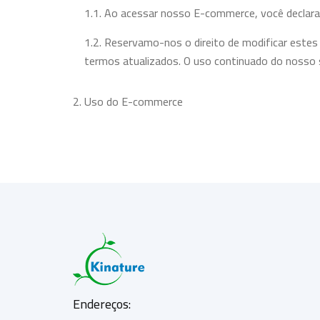
1.1. Ao acessar nosso E-commerce, você declara
1.2. Reservamo-nos o direito de modificar estes
termos atualizados. O uso continuado do nosso s
2. Uso do E-commerce
2.1. Nosso E-commerce é destinado apenas para u
autorizados.
2.2. O usuário é responsável por garantir a conf
não autorizado de sua conta.
3. Propriedade Intelectual
3.1. Todos os conteúdos presentes no E-commerce
propriedade exclusiva da nossa empresa ou de nos
Endereços:
3.2. É proibido copiar, reproduzir, modificar, di