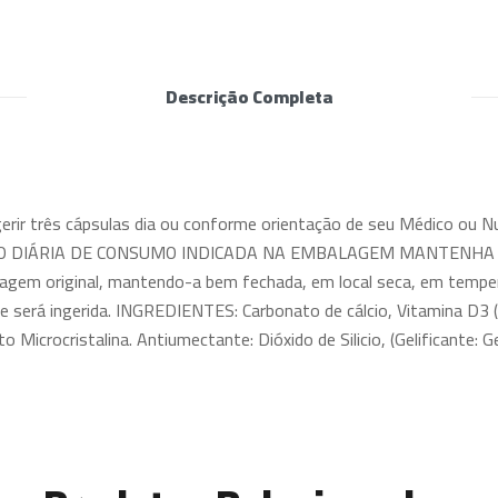
Descrição Completa
rir três cápsulas dia ou conforme orientação de seu Médico ou
DIÁRIA DE CONSUMO INDICADA NA EMBALAGEM MANTENHA FO
em original, mantendo-a bem fechada, em local seca, em tempera
erá ingerida. INGREDIENTES: Carbonato de cálcio, Vitamina D3 (Co
icrocristalina. Antiumectante: Dióxido de Silicio, (Gelificante: Gel