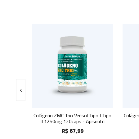
ZMC Trio Verisol Tipo I Tipo
Colágeno ZMC duo Tipo I Tipo II
0mg 120caps - Apisnutri
mg 60caps - Apisnutri
R$ 67,99
R$ 40,99