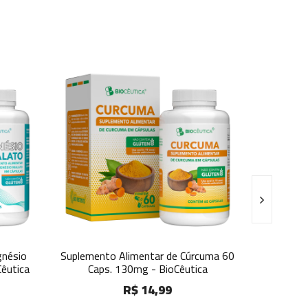
Alimentar de Cúrcuma 60
Polivitamínico Fisiofort A-Z 60 Caps
130mg - BioCêutica
BioCêutica
R$ 14,99
R$ 10,99