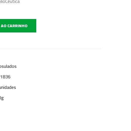
BioCêutica
 AO CARRINHO
psulados
: 1836
unidades
0g