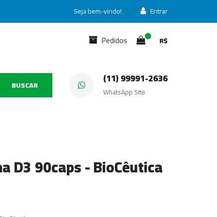
Seja bem-vindo!
Entrar
Pedidos
R$
(11) 99991-2636
BUSCAR
WhatsApp Site
na D3 90caps - BioCêutica