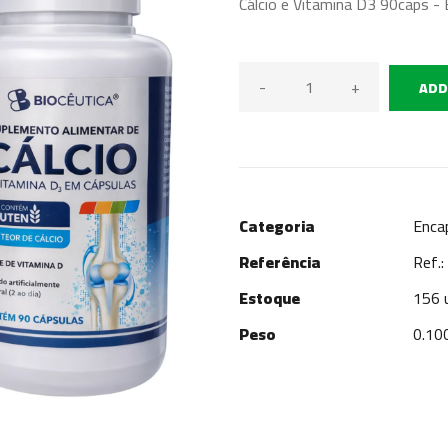
Cálcio e Vitamina D3 90caps - 
-
+
ADD
Categoria
Enca
Referência
Ref.
Estoque
156 
Peso
0.10