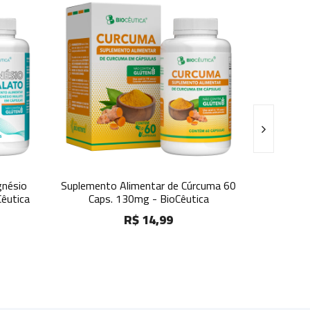
mentar de Cúrcuma 60
Polivitamínico Fisiofort A-Z 60 Caps -
mg - BioCêutica
BioCêutica
$ 14,99
R$ 10,99