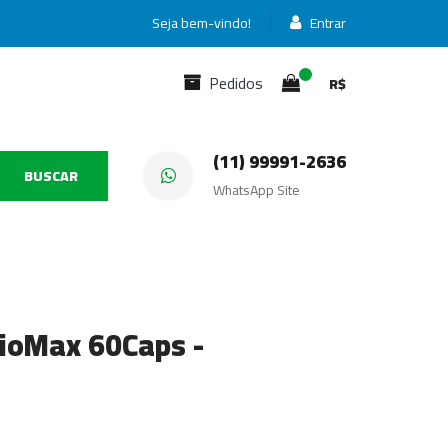
Seja bem-vindo!
Entrar
Pedidos
R$
(11) 99991-2636
BUSCAR
WhatsApp Site
ioMax 60Caps -