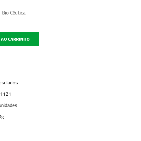
 Bio Cêutica
 AO CARRINHO
psulados
: 1121
unidades
0g