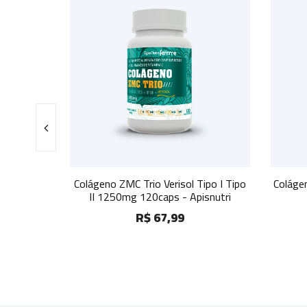
 Trio Verisol Tipo I Tipo
Colágeno ZMC duo Tipo I Tipo II 12
 120caps - Apisnutri
mg 60caps - Apisnutri
R$ 67,99
R$ 40,99