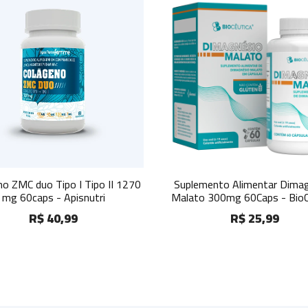
70
Suplemento Alimentar Dimagnésio
Suplemento Ali
Malato 300mg 60Caps - BioCêutica
Caps. 130
R$ 25,99
R