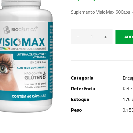
Suplemento VisioMax 60Caps -
-
+
ADD
Categoria
Enca
Referência
Ref.
Estoque
176 
Peso
0.15