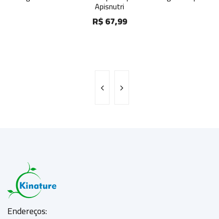
Apisnutri
R$ 40,99
R$ 67,99
Endereços: